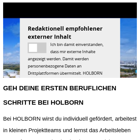
Redaktionell empfohlener
externer Inhalt
Ich bin damit einverstanden,
dass mir externe Inhalte
angezeigt werden. Damit werden
personenbezogene Daten an
Drittplattformen übermittelt. HOLBORN
Europa Raffinerie GmbH hat darauf keinen
GEH DEINE ERSTEN BERUFLICHEN
Einfluss. Näheres dazu lesen Sie in unserer
Datenschutzerklärung
. Sie können die
SCHRITTE BEI HOLBORN
Anzeige jederzeit wieder deaktivieren.
Bei HOLBORN wirst du individuell gefördert, arbeitest
in kleinen Projektteams und lernst das Arbeitsleben